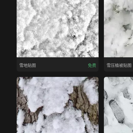
雪地贴图
免费
雪压植被贴图