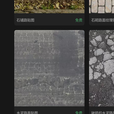
石铺路贴图
免费
石砌路面纹理
水泥路面贴图
免费
破损的水泥路