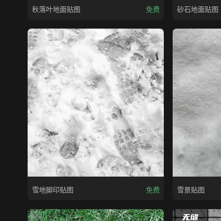
秋落叶地面贴图
免费
砂石地面贴图
雪地脚印贴图
免费
雪景贴图