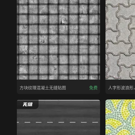
方块纹理混凝土无缝贴图
免费