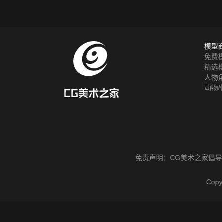
模型
免费
精选
人物
动物/
免责声明：
CG美术之家
倡导
Cop