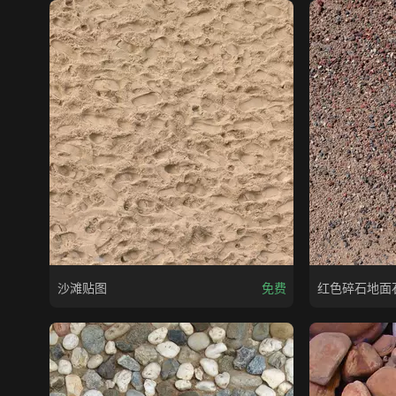
沙滩贴图
免费
红色碎石地面