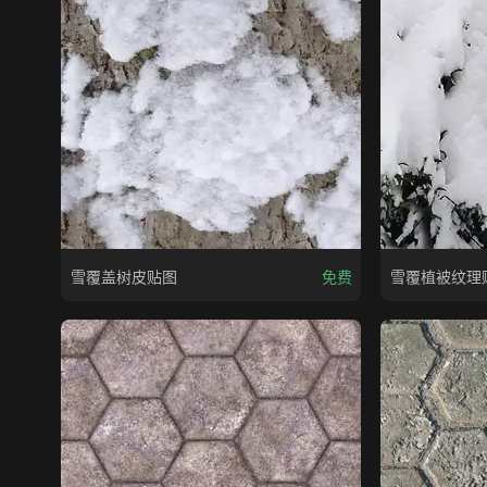
雪覆盖树皮贴图
免费
雪覆植被纹理