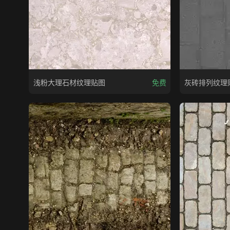
浅粉大理石材纹理贴图
免费
灰砖排列纹理