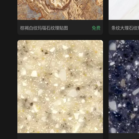
棕褐白纹玛瑙石纹理贴图
免费
条纹大理石纹