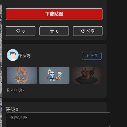
下载贴图
0
0
分享
平头哥
关注
2038
2
评论
0