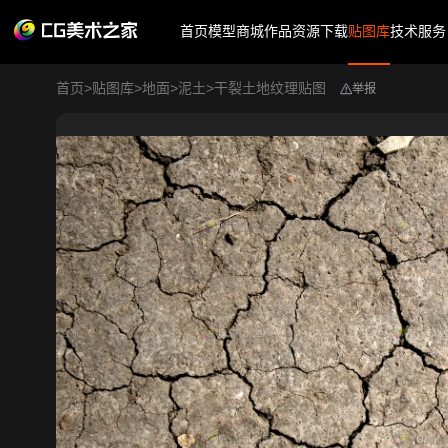
首页
模型商城
作品
资源下载
贴图库
技术服务
首页
>
贴图库
>
地面
>
泥土
>
干裂土地纹理贴图
举报