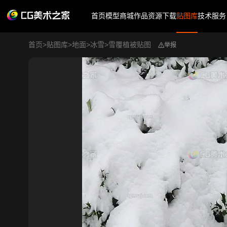
首页
模型商城
作品
资源下载
贴图库
技术服务
首页
>
贴图库
>
地面
>
冰雪
>
雪覆植被贴图
举报