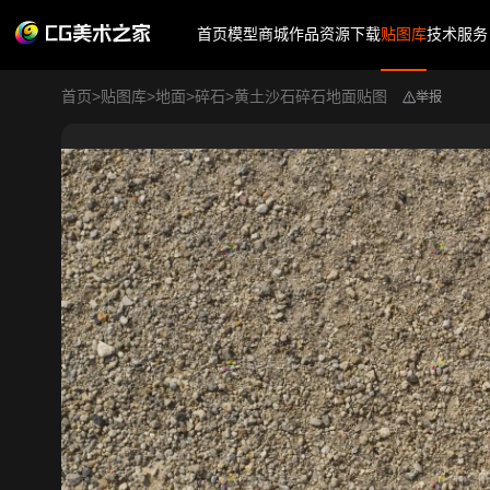
首页
模型商城
作品
资源下载
贴图库
技术服务
首页
>
贴图库
>
地面
>
碎石
>
黄土沙石碎石地面贴图
举报