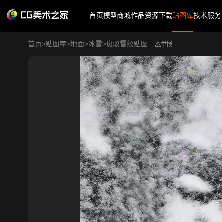
首页
模型商城
作品
资源下载
贴图库
技术服务
首页
>
贴图库
>
地面
>
冰雪
>
斑驳雪纹贴图
举报