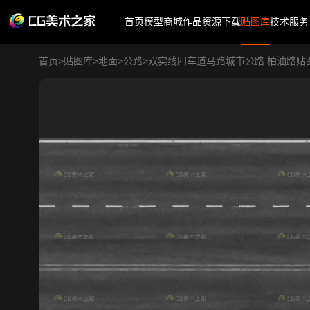
首页
模型商城
作品
资源下载
贴图库
技术服务
首页
>
贴图库
>
地面
>
公路
>
双实线四车道马路城市公路 柏油路贴