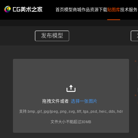
首页
模型商城
作品
资源下载
贴图库
技术服务
发布模型
拖拽文件或者
选择一张图片
支持
.bmp,.gif,.jpg/jpeg,.png,.svg,.tiff,.tga,.psd,.heic,.dds,.hdr
文件大小不能超过30MB