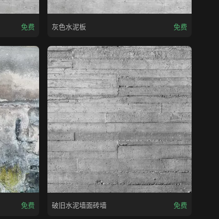
免费
灰色水泥板
免费
免费
破旧水泥墙面砖墙
免费