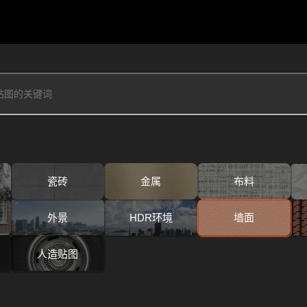
瓷砖
金属
布料
外景
HDR环境
墙面
人造贴图