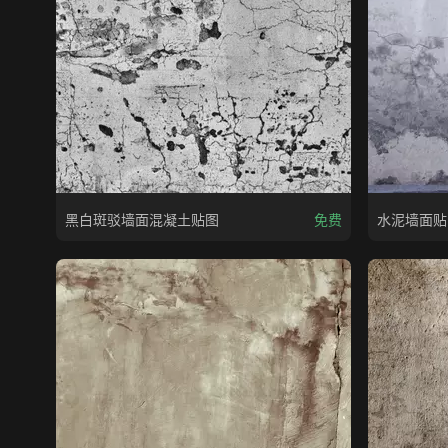
黑白斑驳墙面混凝土贴图
免费
水泥墙面贴