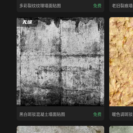
多彩裂纹纹理墙面贴图
免费
老旧裂痕墙
黑白斑驳混凝土墙面贴图
免费
暖色调斑驳