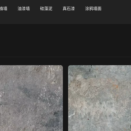
植墙
油漆墙
硅藻泥
真石漆
涂鸦墙面