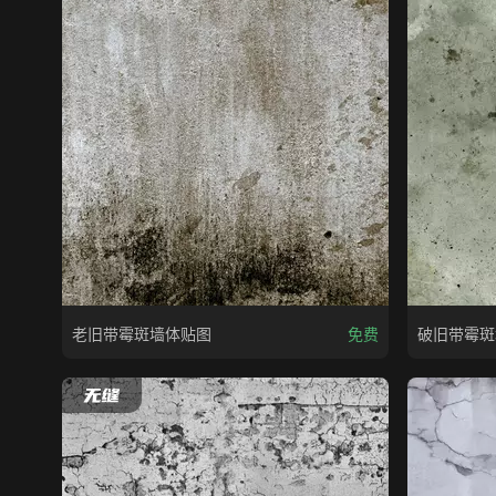
老旧带霉斑墙体贴图
免费
破旧带霉斑