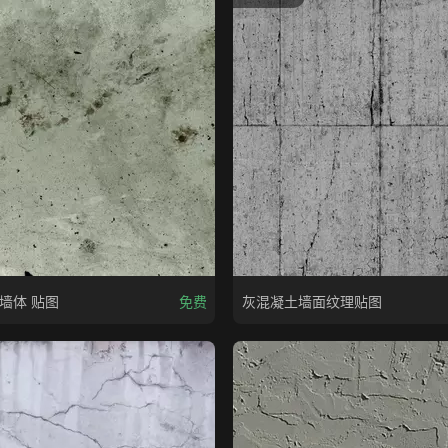
墙体 贴图
免费
灰混凝土墙面纹理贴图