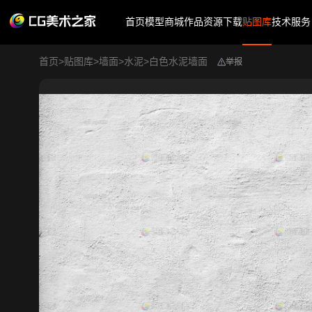
首页
模型商城
作品
资源下载
贴图库
技术服务
首页
>
贴图库
>
墙面
>
水泥
>
白色水泥墙面
举报