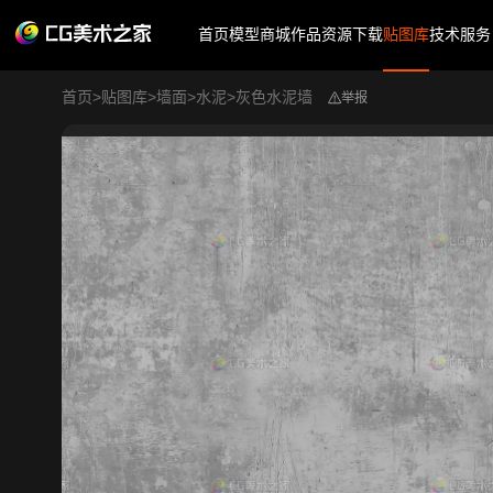
首页
模型商城
作品
资源下载
贴图库
技术服务
首页
>
贴图库
>
墙面
>
水泥
>
灰色水泥墙
举报