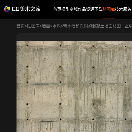
首页
模型商城
作品
资源下载
贴图库
技术服务
首页
>
贴图库
>
墙面
>
水泥
>
带水渍和孔洞的混凝土墙面贴图
举