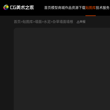
首页
模型商城
作品
资源下载
贴图库
技术服务
首页
>
贴图库
>
墙面
>
水泥
>
杂草墙面墙根
举报