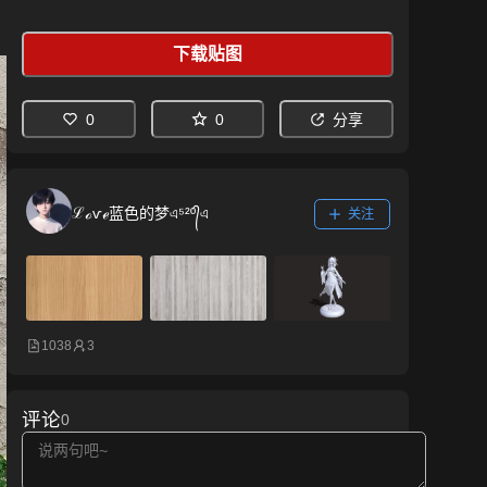
下载贴图
0
0
分享
ℒℴѵℯ蓝色的梦এ⁵²º᭄এ
关注
1038
3
评论
0