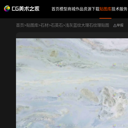
首页
模型商城
作品
资源下载
贴图库
技术服务
首页
>
贴图库
>
石材
>
石英石
>
浅灰蓝纹大理石纹理贴图
举报