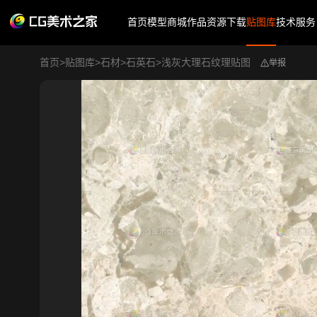
首页
模型商城
作品
资源下载
贴图库
技术服务
首页
>
贴图库
>
石材
>
石英石
>
浅灰大理石纹理贴图
举报