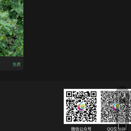
免费
客服
帮助
反馈
微信公众号
QQ交流群