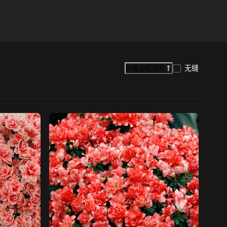
无缝
价格
由低到高