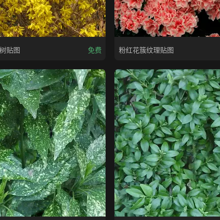
树贴图
免费
粉红花簇纹理贴图