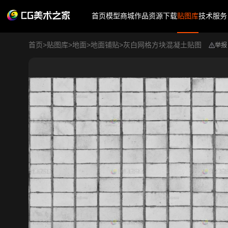
首页
模型商城
作品
资源下载
贴图库
技术服务
首页
>
贴图库
>
地面
>
地面铺贴
>
灰白网格方块混凝土贴图
举报