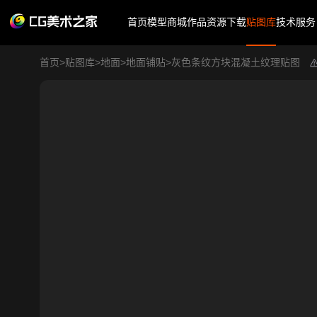
首页
模型商城
作品
资源下载
贴图库
技术服务
首页
>
贴图库
>
地面
>
地面铺贴
>
灰色条纹方块混凝土纹理贴图