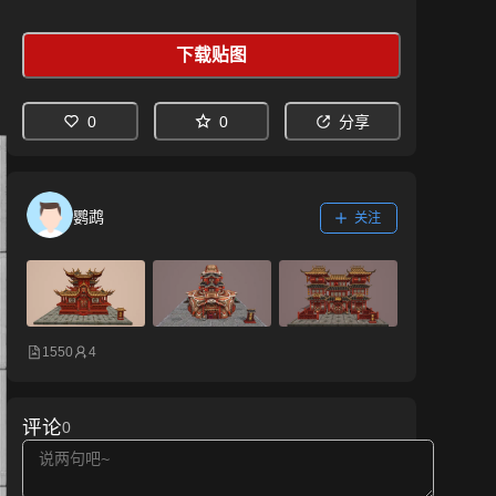
下载贴图
0
0
分享
鹦鹉
关注
1550
4
评论
0