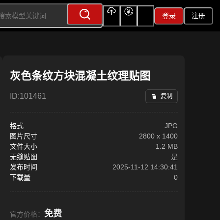
登录
注册
上传
充值
签到
灰色条纹方块混凝土纹理贴图
ID:
101461
复制
格式
JPG
图片尺寸
2800
x
1400
文件大小
1.2 MB
无缝贴图
是
发布时间
2025-11-12 14:30:41
下载量
0
免费
官方价格：