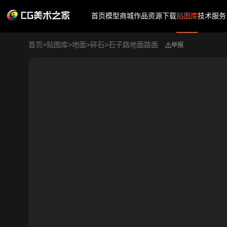
首页
模型商城
作品
资源下载
贴图库
技术服务
首页
>
贴图库
>
地面
>
碎石
>
石子路地面路面
举报