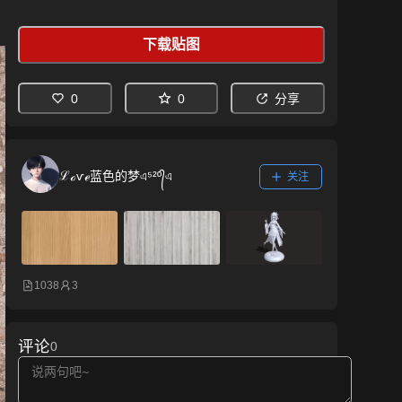
下载贴图
0
0
分享
ℒℴѵℯ蓝色的梦এ⁵²º᭄এ
关注
1038
3
评论
0