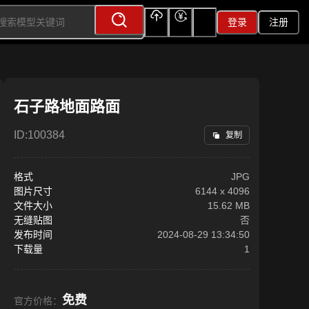
登录
注册
上传
充值
签到
石子路地面路面
ID:
100384
复制
格式
JPG
图片尺寸
6144
x
4096
文件大小
15.62 MB
无缝贴图
否
发布时间
2024-08-29 13:34:50
下载量
1
免费
官方价格：