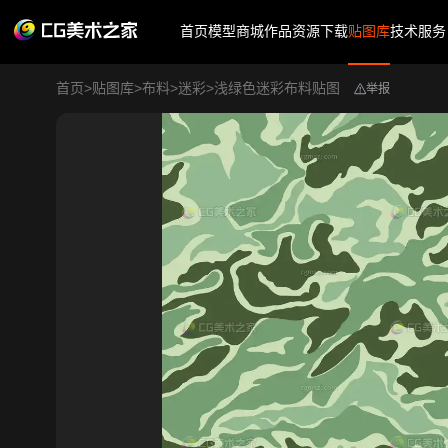
首页
模型商城
作品
资源下载
贴图库
技术服务
首页
>
贴图库
>
布料
>
迷彩
>
浅绿色迷彩布料贴图
举报