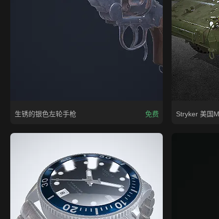
生锈的银色左轮手枪
免费