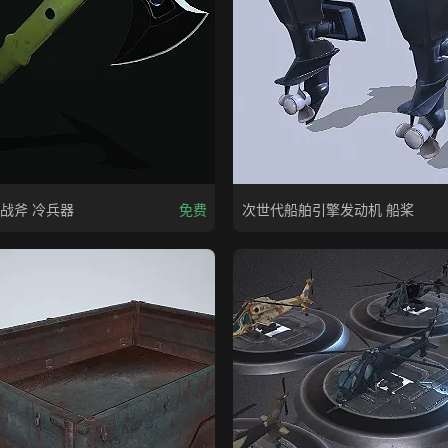
战斧 冷兵器
免费
次世代船舶引擎发动机 船桨