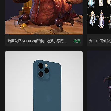
暗黑破坏神 Duriel都瑞尔 地狱小恶魔痛苦之王游戏boss怪物角色
免费
剑三中国仙侠