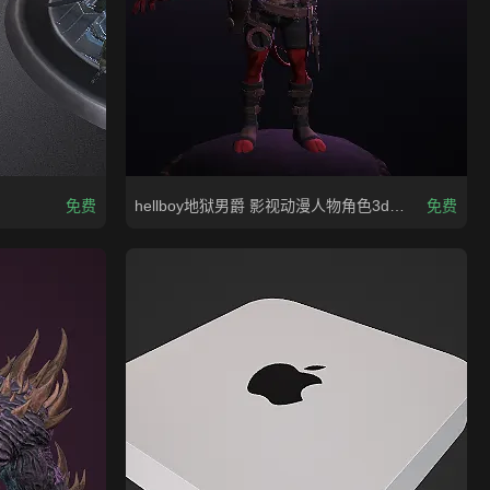
免费
hellboy地狱男爵 影视动漫人物角色3d模型
免费