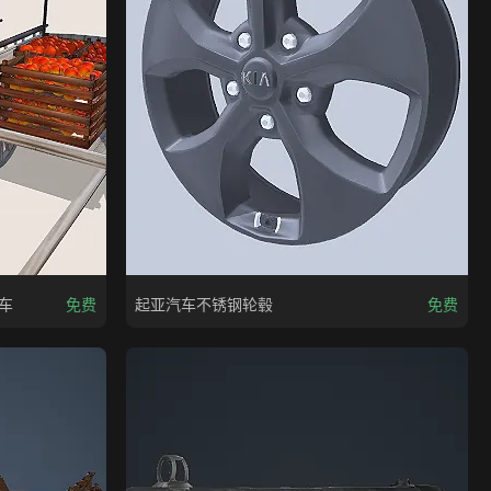
车
免费
起亚汽车不锈钢轮毂
免费