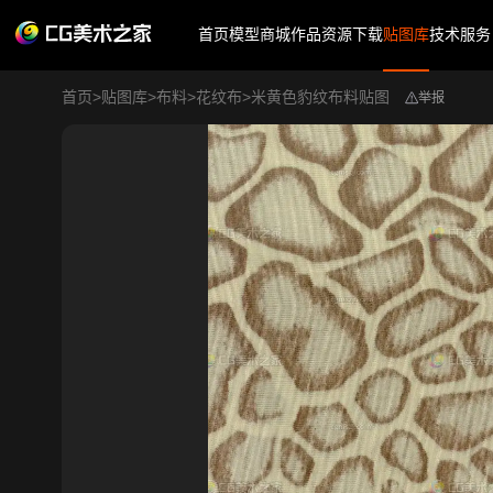
首页
模型商城
作品
资源下载
贴图库
技术服务
首页
>
贴图库
>
布料
>
花纹布
>
米黄色豹纹布料贴图
举报