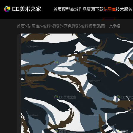
首页
模型商城
作品
资源下载
贴图库
技术服务
首页
>
贴图库
>
布料
>
迷彩
>
蓝色迷彩布料模型贴图
举报