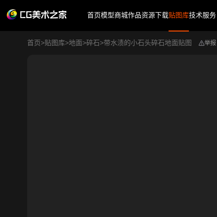
首页
模型商城
作品
资源下载
贴图库
技术服务
首页
>
贴图库
>
地面
>
碎石
>
带水渍的小石头碎石地面贴图
举报