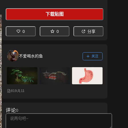
下载贴图
0
0
分享
不爱喝水的鱼
关注
819
11
评论
0