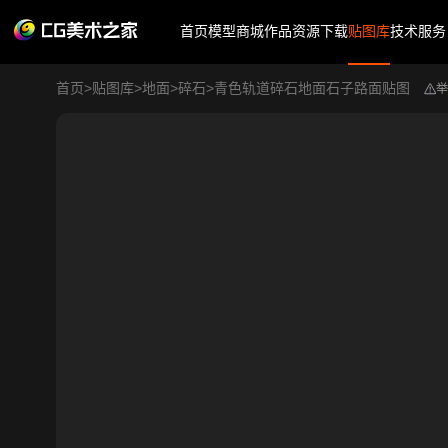
首页
模型商城
作品
资源下载
贴图库
技术服务
首页
>
贴图库
>
地面
>
碎石
>
青色轨道碎石地面石子路面贴图
举