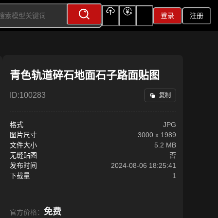
登录
注册
上传
充值
签到
青色轨道碎石地面石子路面贴图
ID:
100283
复制
格式
JPG
图片尺寸
3000
x
1989
文件大小
5.2 MB
无缝贴图
否
发布时间
2024-08-06 18:25:41
下载量
1
免费
官方价格：