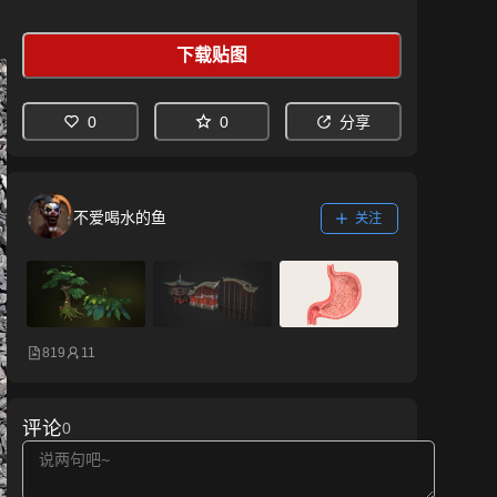
下载贴图
0
0
分享
不爱喝水的鱼
关注
819
11
评论
0