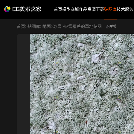
首页
模型商城
作品
资源下载
贴图库
技术服务
首页
>
贴图库
>
地面
>
冰雪
>
被雪覆盖的草地贴图
举报