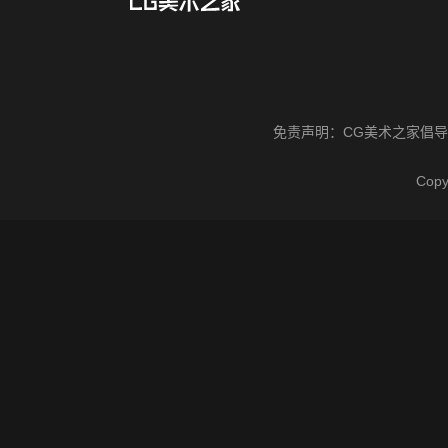
免责声明：
CG美术之家
倡导
Cop