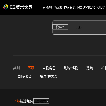
首页
模型商城
作品
资源下载
贴图库
技术服务
模型
类别：
不限
人物角色
动物/怪物
建筑
植
器械/设备
展厅/舞美类
全部
精选
免费
全部格式