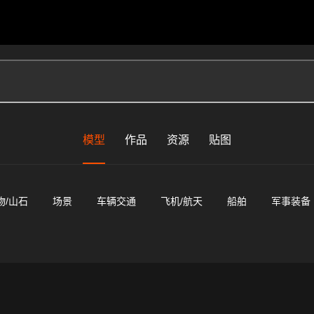
模型
作品
资源
贴图
物/山石
场景
车辆交通
飞机/航天
船舶
军事装备