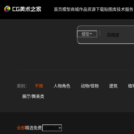
首页
模型商城
作品
资源下载
贴图库
技术服务
模型
类别：
不限
人物角色
动物/怪物
建筑
植
展厅/舞美类
全部
精选
免费
全部格式