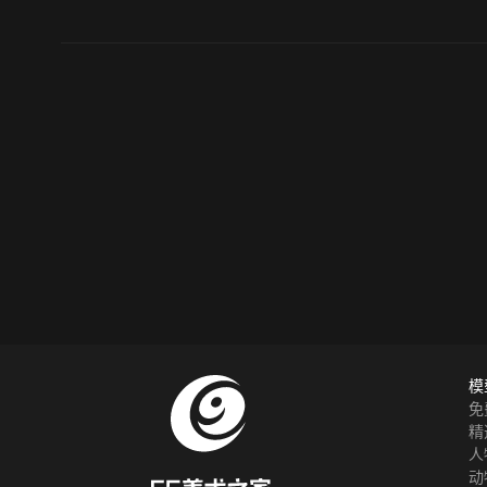
模
免
精
人
动