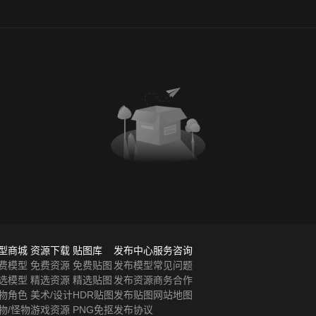
型商城
资源下载
贴图库
发布中心
服务咨询
费模型
免费资源
免费贴图
发布模型
常见问题
选模型
精选资源
精选贴图
发布资源
商务合作
物角色
美术/设计
HDR贴图
发布贴图
网站地图
物/怪物
游戏资源
PNG免抠
发布协议