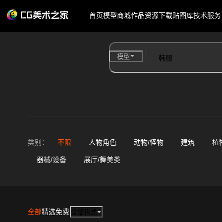
首页
模型商城
作品
资源下载
贴图库
技术服务
模型
类别：
不限
人物角色
动物/怪物
建筑
植
器械/设备
展厅/舞美类
全部
精选
免费
全部格式