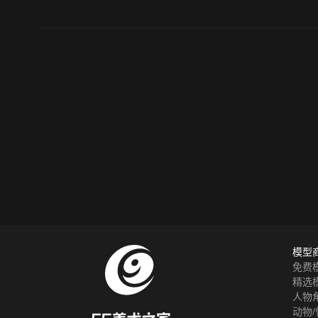
模型
免费
精选
人物
动物/