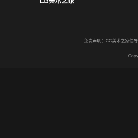
免责声明：
CG美术之家
倡导
Cop