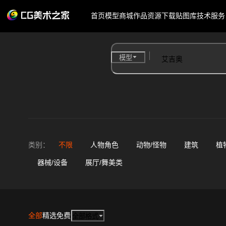
首页
模型商城
作品
资源下载
贴图库
技术服务
模型
类别：
不限
人物角色
动物/怪物
建筑
植
器械/设备
展厅/舞美类
全部
精选
免费
全部格式