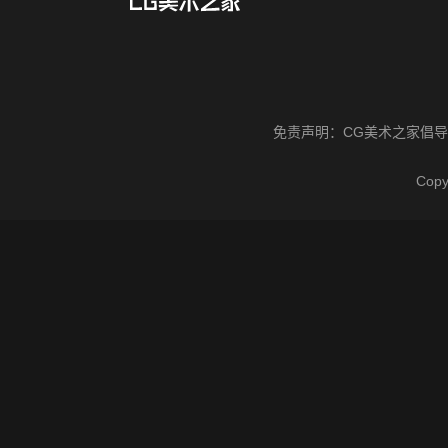
免责声明：
CG美术之家
倡导
Cop