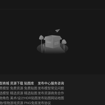
型商城
资源下载
贴图库
发布中心
服务咨询
费模型
免费资源
免费贴图
发布模型
常见问题
选模型
精选资源
精选贴图
发布资源
商务合作
物角色
美术/设计
HDR贴图
发布贴图
网站地图
物/怪物
游戏资源
PNG免抠
发布协议