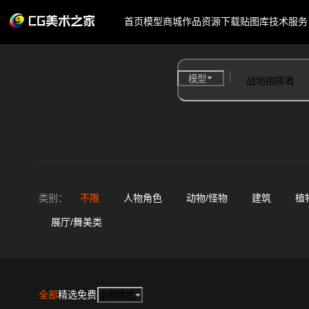
首页
模型商城
作品
资源下载
贴图库
技术服务
模型
类别：
不限
人物角色
动物/怪物
建筑
植
展厅/舞美类
全部
精选
免费
全部格式