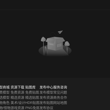
型商城
资源下载
贴图库
发布中心
服务咨询
费模型
免费资源
免费贴图
发布模型
常见问题
选模型
精选资源
精选贴图
发布资源
商务合作
物角色
美术/设计
HDR贴图
发布贴图
网站地图
物/怪物
游戏资源
PNG免抠
发布协议