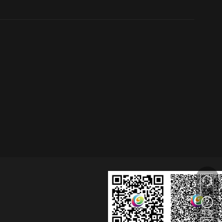
客服
帮助