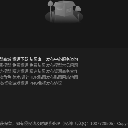
型商城
资源下载
贴图库
发布中心
服务咨询
费模型
免费资源
免费贴图
发布模型
常见问题
选模型
精选资源
精选贴图
发布资源
商务合作
物角色
美术/设计
HDR贴图
发布贴图
网站地图
物/怪物
游戏资源
PNG免抠
发布协议
保留，如有侵权请及时联系处理（权利申诉QQ：1007729505）
Cop