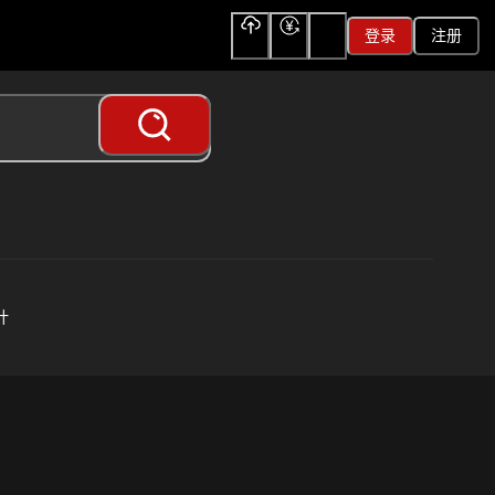
登录
注册
上传
充值
签到
计