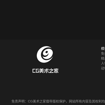
模
免
精
人
动
免责声明：
CG美术之家
倡导版权保护，网站所有内容及其权利均获