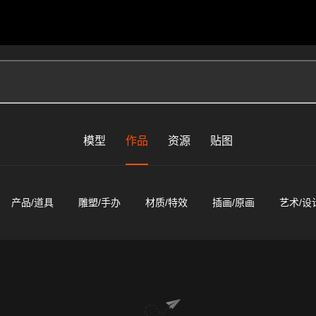
模型
作品
资源
贴图
产品/道具
雕塑/手办
材质/特效
插画/原画
艺术/设