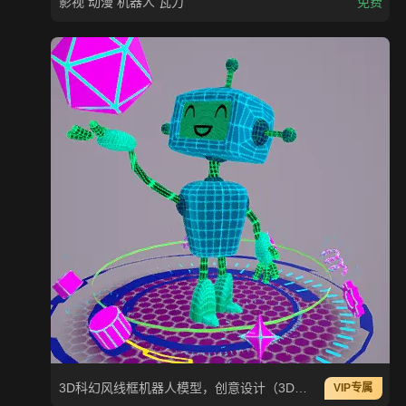
影视 动漫 机器人 瓦力
免费
3D科幻风线框机器人模型，创意设计（3D线框机器人、科幻风格、机器人造型、炫酷未来感、科技主题、线框设计感）
VIP专属