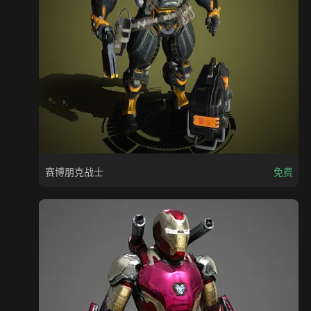
赛博朋克战士
免费