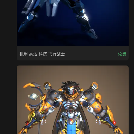
机甲 高达 科技 飞行战士
免费