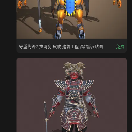
守望先锋2 拉玛刹 皮肤 建筑工程 高精度+贴图
免费