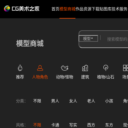
首页
模型商城
作品
资源下载
贴图库
技术服务
模型
模型商城
推荐
人物角色
动物/怪物
建筑
植物/山石
场
分类：
不限
男人
女人
老人
小孩
角
风格：
不限
卡通
写实
西方
东方
现