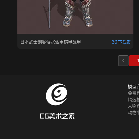
30
日本武士剑客倭寇盔甲铠甲战甲
下载币
模型
免费
精选
人物
动物/