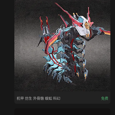
机甲 仿生 外骨骼 蜈蚣 科幻
免费