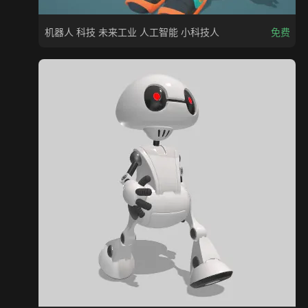
机器人 科技 未来工业 人工智能 小科技人
免费