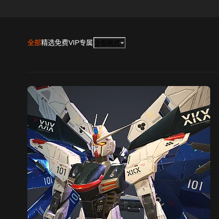
全部
精选
免费
VIP专属
全部格式