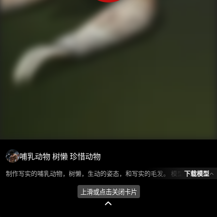
哺乳动物 树懒 珍惜动物
下载模型
制作写实的哺乳动物，树懒，生动的姿态，和写实的毛发。 模型所属分类为“动物/怪物-哺乳类”，模型风格为写实，模型ID为103648，本模型由设计师 爱喝可乐 在2024-10-28 13:39:11上传，含.fbx，.gltf，.max(3dsMax)相关源文件下载格式，点数为4103，面数为6042，材质数为1，贴图数为1，CG美术之家持续为您更新与数字孪生、影视动画和游戏VR等相关优质资源。
上滑或点击关闭卡片