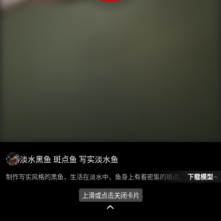
淡水黑鱼 斑点鱼 写实淡水鱼
下载模型
制作写实风格的黑鱼，生活在淡水中，鱼身上有着密集的斑点。 模型所属分类为“动物/怪物-鱼类”，模型风格为写实，模型ID为103396，本模型由设计师 爱喝可乐 在2024-10-24 10:15:01上传，含.fbx，.gltf，.3ds(3D Studio)相关源文件下载格式，点数为19797，面数为6672，材质数为1，贴图数为1，CG美术之家持续为您更新与数字孪生、影视动画和游戏VR等相关优质资源。
上滑或点击关闭卡片