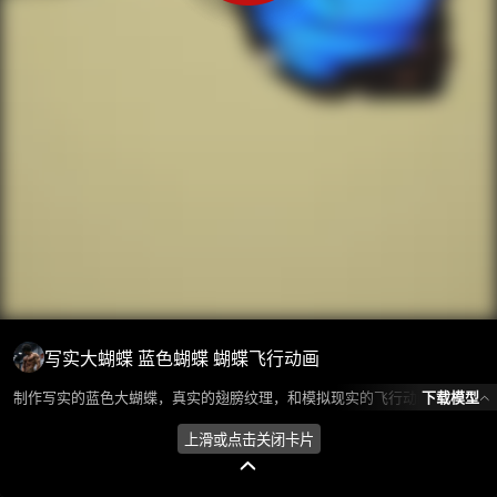
写实大蝴蝶 蓝色蝴蝶 蝴蝶飞行动画
下载模型
制作写实的蓝色大蝴蝶，真实的翅膀纹理，和模拟现实的飞行动画。 模型所属分类为“动物/怪物-昆虫类”，模型风格为写实，模型ID为103371，本模型由设计师 爱喝可乐 在2024-10-23 17:00:02上传，含.fbx，.gltf，.ma/mb(Maya)相关源文件下载格式，点数为43，面数为52，材质数为1，贴图数为2，CG美术之家持续为您更新与数字孪生、影视动画和游戏VR等相关优质资源。
上滑或点击关闭卡片