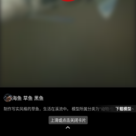
海鱼 草鱼 黑鱼
下载模型
制作写实风格的草鱼，生活在溪流中。 模型所属分类为“动物/怪物-鱼类”，模型风格为写实，模型ID为103316，本模型由设计师 爱喝可乐 在2024-10-23 13:57:29上传，含.fbx，.gltf，.3ds(3D Studio)相关源文件下载格式，点数为18966，面数为6334，材质数为1，贴图数为1，CG美术之家持续为您更新与数字孪生、影视动画和游戏VR等相关优质资源。
上滑或点击关闭卡片