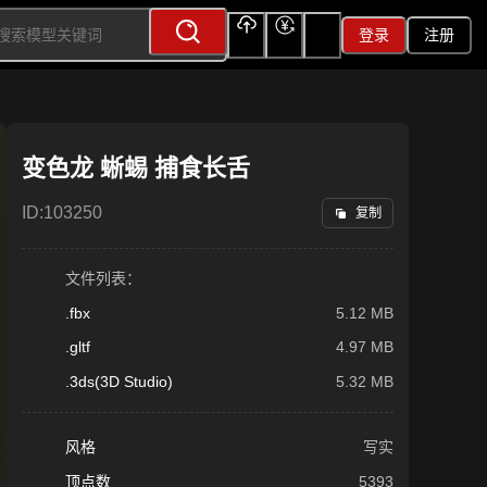
登录
注册
上传
充值
签到
变色龙 蜥蜴 捕食长舌
ID:
103250
复制
文件列表：
.fbx
5.12 MB
.gltf
4.97 MB
.3ds(3D Studio)
5.32 MB
风格
写实
顶点数
5393