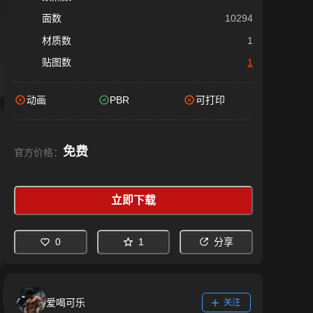
面数
10294
材质数
1
贴图数
1
动画
PBR
可打印
免费
官方价格：
立即下载
0
1
分享
爱喝可乐
关注