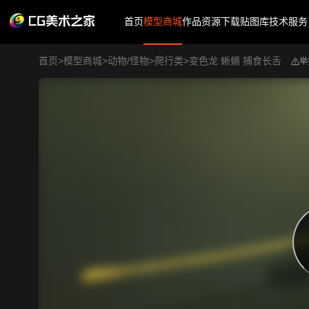
首页
模型商城
作品
资源下载
贴图库
技术服务
首页
>
模型商城
>
动物/怪物
>
爬行类
>
变色龙 蜥蜴 捕食长舌
举