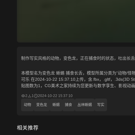
制作写实风格的动物，变色龙，正在捕食时的状态，吐出长舌
本模型名为变色龙 蜥蜴 捕食长舌，模型所属分类为“动物/怪物
可乐 在2024-10-22 15:37:10上传，含.fbx，.gltf，.3
贴图数为1，CG美术之家持续为您更新与数字孪生、影视动画
2
1
2024-10-22 15:37:10
动物
变色龙
蜥蜴
捕食
丛林蜥蜴
写实
相关推荐