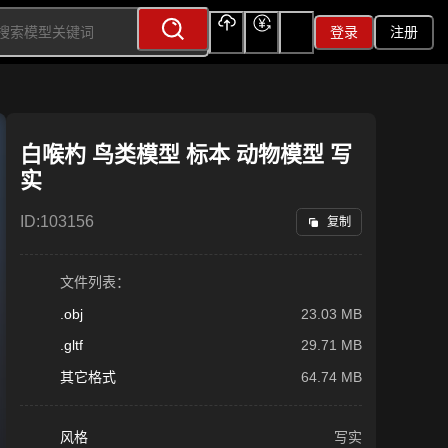
登录
注册
上传
充值
签到
白喉杓 鸟类模型 标本 动物模型 写
实
ID:
103156
复制
文件列表：
.obj
23.03 MB
.gltf
29.71 MB
其它格式
64.74 MB
风格
写实