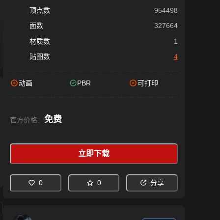
顶点数
954498
面数
327664
材质数
1
贴图数
4
动画
PBR
可打印
免费
官方价格：
立即下载
0
0
分享