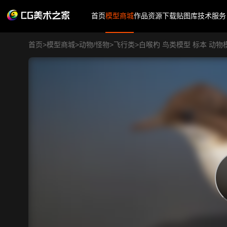
首页
模型商城
作品
资源下载
贴图库
技术服务
首页
>
模型商城
>
动物/怪物
>
飞行类
>
白喉杓 鸟类模型 标本 动物