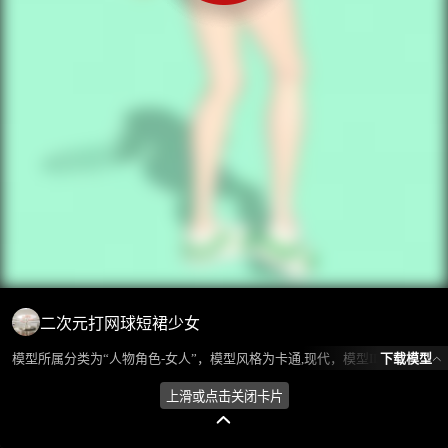
二次元打网球短裙少女
下载模型
模型所属分类为“人物角色-女人”，模型风格为卡通,现代，模型ID为102827，本模型由设计师 老炮 在2024-10-12 17:38:22上传，含.fbx，.gltf，.blend(Blender)相关源文件下载格式，点数为65665，面数为82663，材质数为8，贴图数为4，CG美术之家持续为您更新与数字孪生、影视动画和游戏VR等相关优质资源。
上滑或点击关闭卡片