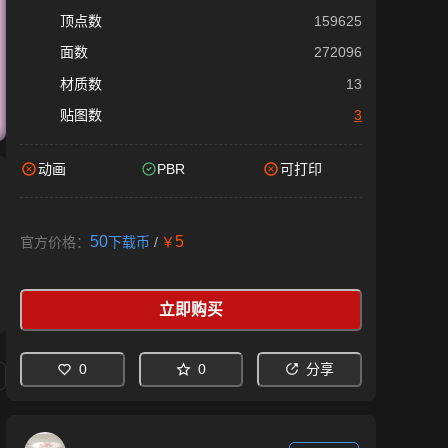
顶点数
159625
面数
272096
材质数
13
贴图数
3
动画
PBR
可打印
50
5
官方价格：
下载币
/
￥
立即购买
0
0
分享