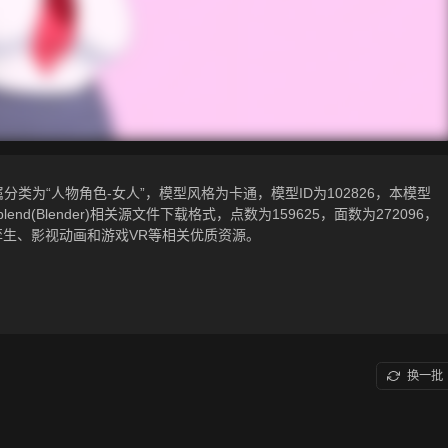
类为“人物角色-女人”，模型风格为卡通，模型ID为102826，本模型
tf，.blend(Blender)相关源文件下载格式，点数为159625，面数为272096，
孪生、影视动画和游戏VR等相关优质资源。
换一批