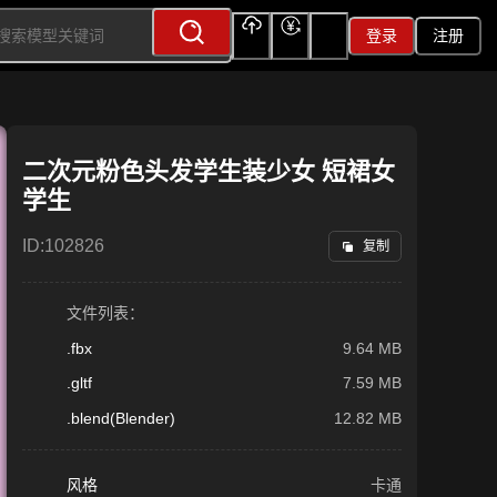
登录
注册
上传
充值
签到
二次元粉色头发学生装少女 短裙女
学生
ID:
102826
复制
文件列表：
.fbx
9.64 MB
.gltf
7.59 MB
.blend(Blender)
12.82 MB
风格
卡通