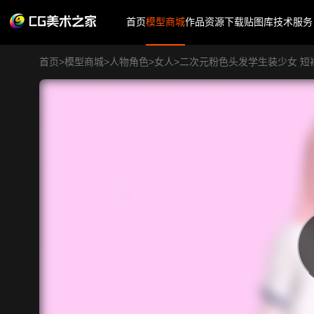
首页
模型商城
作品
资源下载
贴图库
技术服务
首页
>
模型商城
>
人物角色
>
女人
>
二次元粉色头发学生装少女 短