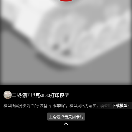
二战德国坦克stl 3d打印模型
下载模型
模型所属分类为“军事装备-军事车辆”，模型风格为写实，模型ID为102128，本模型由设计师 老炮 在2024-09-13 20:25:29上传，含.obj，.stl相关源文件下载格式，点数为390530，面数为789355，材质数为1，贴图数为0，CG美术之家持续为您更新与数字孪生、影视动画和游戏VR等相关优质资源。
上滑或点击关闭卡片