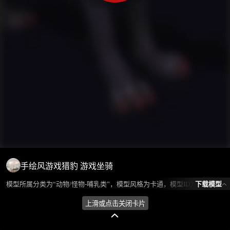
手绘风游戏猎豹 游戏坐骑
下载模型
模型所属分类为“动物/怪物-哺乳类”，模型风格为卡通，模型ID为102097，本模型由设计师 老炮 在2024-09-12 21:10:48上传，含.fbx，.gltf相关源文件下载格式，点数为2827，面数为1622，材质数为1，贴图数为1，CG美术之家持续为您更新与数字孪生、影视动画和游戏VR等相关优质资源。
上滑或点击关闭卡片