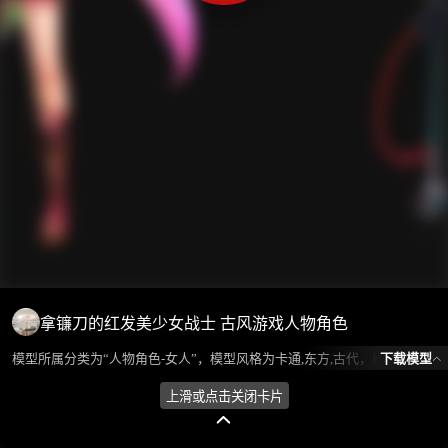
拿镰刀的红发美少女战士 古风游戏人物角色
下载模型
模型所属分类为“人物角色-女人”，模型风格为卡通,东方,古代，模型ID为102094，本模型由设计师 老炮 在2024-09-12 21:10:14上传，含.fbx，.gltf相关源文件下载格式，点数为4482，面数为5875，材质数为2，贴图数为2，CG美术之家持续为您更新与数字孪生、影视动画和游戏VR等相关优质资源。
上滑或点击关闭卡片