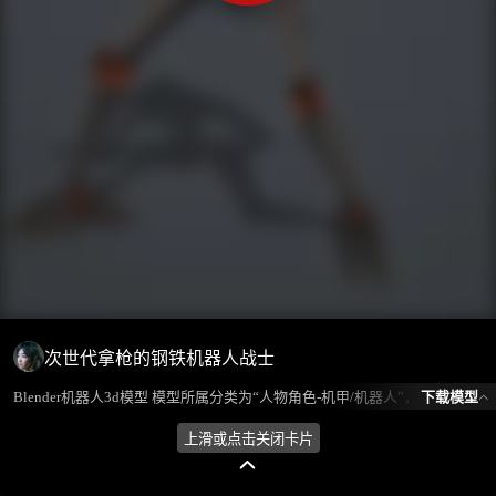
次世代拿枪的钢铁机器人战士
下载模型
Blender机器人3d模型 模型所属分类为“人物角色-机甲/机器人”，模型风格为写实，模型ID为101838，本模型由设计师 放羊娃的春天 在2024-09-04 21:20:32上传，含.fbx，.gltf，.blend(Blender)相关源文件下载格式，点数为6320，面数为5159，材质数为1，贴图数为5，CG美术之家持续为您更新与数字孪生、影视动画和游戏VR等相关优质资源。
上滑或点击关闭卡片