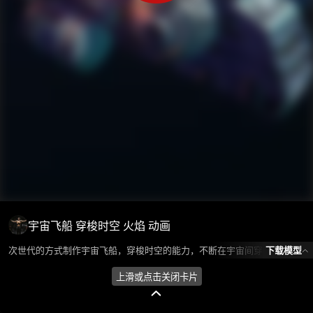
宇宙飞船 穿梭时空 火焰 动画
下载模型
次世代的方式制作宇宙飞船，穿梭时空的能力，不断在宇宙间穿梭。 模型所属分类为“飞机/航天-航空/航天”，模型风格为写实，模型ID为101410，本模型由设计师 Huan环 在2024-08-22 15:41:07上传，含.fbx，.gltf，.max(3dsMax)相关源文件下载格式，点数为41899，面数为19764，材质数为2，贴图数为5，CG美术之家持续为您更新与数字孪生、影视动画和游戏VR等相关优质资源。
上滑或点击关闭卡片